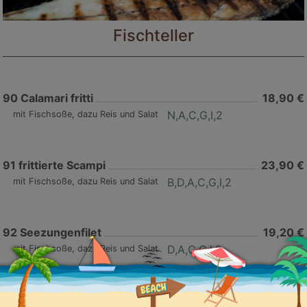
Fischteller
90
Calamari fritti
18,90 €
N,A,C,G,I,2
mit Fischsoße, dazu Reis und Salat
91
frittierte Scampi
23,90 €
B,D,A,C,G,I,2
mit Fischsoße, dazu Reis und Salat
92
Seezungenfilet
19,20 €
D,A,C,G,I,2
mit Fischsoße, dazu Reis und Salat
93
Fischplatte
24,20 €