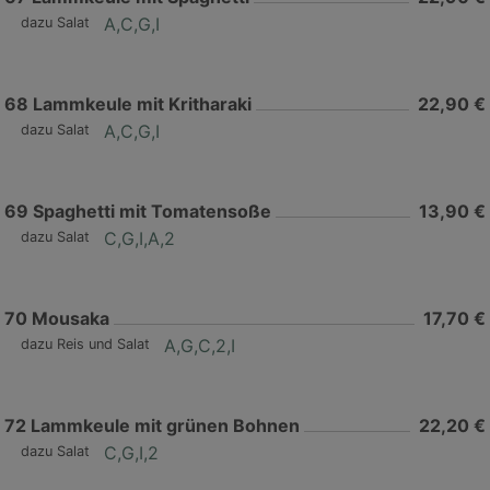
A,C,G,I
dazu Salat
68
Lammkeule mit Kritharaki
22,90 €
A,C,G,I
dazu Salat
69
Spaghetti mit Tomatensoße
13,90 €
C,G,I,A,2
dazu Salat
70
Mousaka
17,70 €
A,G,C,2,I
dazu Reis und Salat
72
Lammkeule mit grünen Bohnen
22,20 €
C,G,I,2
dazu Salat