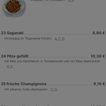
G,5
23
Saganaki
8,90 €
A,C,G
Hirtenkäse im Teigmantel frittiert
24
Pilze gefüllt
10,30 €
mit Reis und Hackfleisch in Tomatensoße und mit Käse überbacken
G,2
25
frische Champignons
9,10 €
C,G
mit pikanter Soße überbacken