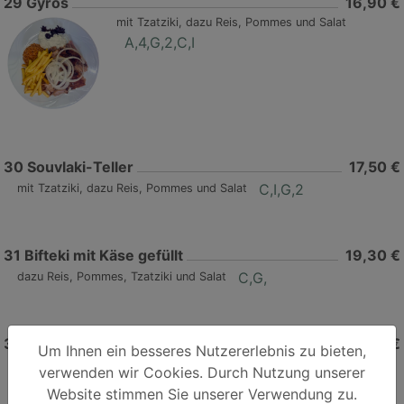
29
Gyros
16,90 €
mit Tzatziki, dazu Reis, Pommes und Salat
A,4,G,2,C,I
30
Souvlaki-Teller
17,50 €
C,I,G,2
mit Tzatziki, dazu Reis, Pommes und Salat
31
Bifteki mit Käse gefüllt
19,30 €
C,G,
dazu Reis, Pommes, Tzatziki und Salat
32
Paros-Teller
17,70 €
Um Ihnen ein besseres Nutzererlebnis zu bieten,
Gyros, Bifteki mit Käse, dazu Reis, Pommes, Tzatziki und Salat
verwenden wir Cookies. Durch Nutzung unserer
A,C,G,I,4,2
Website stimmen Sie unserer Verwendung zu.