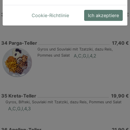
33
Schweinefilet
22,70 €
Cookie-Richtlinie
Ich akzeptiere
2,C,G,I
mit Kräuterbutter, dazu Reis, Pommes und Salat
34
Parga-Teller
17,40 €
Gyros und Souvlaki mit Tzatziki, dazu Reis,
A,C,G,I,4,2
Pommes und Salat
35
Kreta-Teller
19,90 €
Gyros, Bifteki, Souvlaki mit Tzatziki, dazu Reis, Pommes und Salat
A,C,G,I,4,3
36
Apollon-Teller
21,90 €