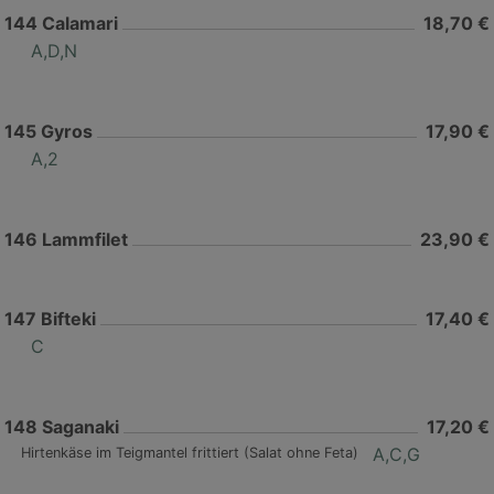
144
Calamari
18,70 €
A,D,N
145
Gyros
17,90 €
A,2
146
Lammfilet
23,90 €
147
Bifteki
17,40 €
C
148
Saganaki
17,20 €
A,C,G
Hirtenkäse im Teigmantel frittiert (Salat ohne Feta)