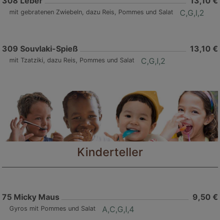
308
Leber
13,10 €
C,G,I,2
mit gebratenen Zwiebeln, dazu Reis, Pommes und Salat
309
Souvlaki-Spieß
13,10 €
C,G,I,2
mit Tzatziki, dazu Reis, Pommes und Salat
Kinderteller
75
Micky Maus
9,50 €
A,C,G,I,4
Gyros mit Pommes und Salat