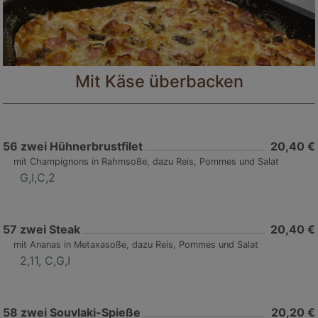
Mit Käse überbacken
56
zwei Hühnerbrustfilet
20,40 €
mit Champignons in Rahmsoße, dazu Reis, Pommes und Salat
G,I,C,2
57
zwei Steak
20,40 €
mit Ananas in Metaxasoße, dazu Reis, Pommes und Salat
2,11, C,G,I
58
zwei Souvlaki-Spieße
20,20 €