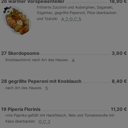
26
warmer Vorspeisenteller
18,90 €
frittierte Zucchini und Auberginen, Saganaki,
Gigantes, gegrillte Peperoni, Pilze überbacken
A,2,G,C,5
und Tzatziki
27
Skordopsomo
3,60 €
A
Knoblauchbrot nach Art des Hauses
28
gegrillte Peperoni mit Knoblauch
8,40 €
5
nach Art des Hauses
19
Piperia Florinis
11,20 €
rote Paprika gefüllt mit Hackfleisch, Reis und Tomatensoße mit
G,C,2
Käse überbacken