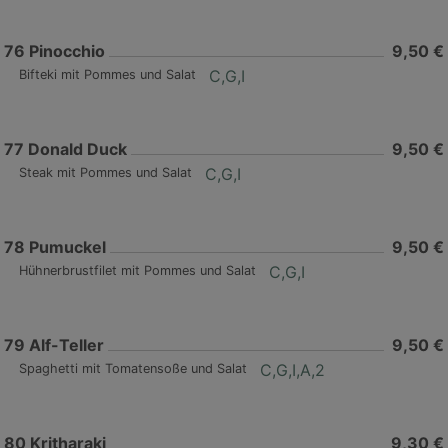
76
Pinocchio
9,50 €
C,G,I
Bifteki mit Pommes und Salat
77
Donald Duck
9,50 €
C,G,I
Steak mit Pommes und Salat
78
Pumuckel
9,50 €
C,G,I
Hühnerbrustfilet mit Pommes und Salat
79
Alf-Teller
9,50 €
C,G,I,A,2
Spaghetti mit Tomatensoße und Salat
80
Kritharaki
9,30 €