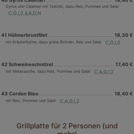
40
Gyros Calamari
19,40 €
Gyros und Calamari mit Tzatziki, dazu Reis, Pommes und Salat
C,G,I,2,4,A,D,N
41
Hühnerbrustfilet
18,30 €
C,G,I,2
mit Kräuterbutter, dazu grüne Bohnen, Reis und Salat
42
Schweineschnitzel
17,40 €
C,A,G,I,2
mit Metaxasoße, dazu Reis, Pommes und Salat
43
Cordon Bleu
18,40 €
C,A,G,I,2
mit Reis, Pommes und Salat
Grillplatte für 2 Personen (und