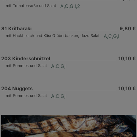
A,C,G,I,2
mit Tomatensoße und Salat
81
Kritharaki
9,80 €
A,C,G,I
mit Hackfleisch und KäseG überbacken, dazu Salat
203
Kinderschnitzel
10,10 €
A,C,G,I
mit Pommes und Salat
204
Nuggets
10,10 €
A,C,G,I
mit Pommes und Salat